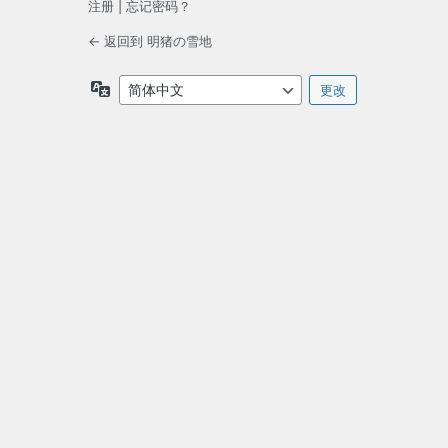
注册
|
忘记密码？
← 返回到 明猪の雪地
语
言