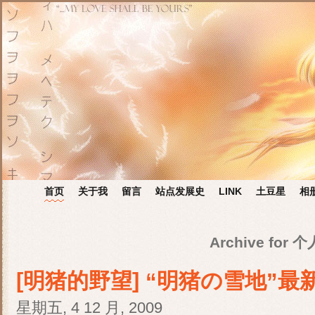
首页
关于我
留言
站点发展史
LINK
土豆星
相
Archive for
[明猪的野望] “明猪の雪地”
星期五, 4 12 月, 2009