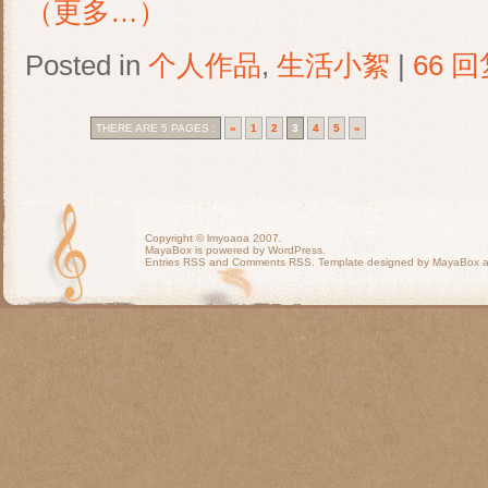
（更多…）
Posted in
个人作品
,
生活小絮
|
66 回
THERE ARE 5 PAGES :
«
1
2
3
4
5
»
Copyright ©
lmyoaoa
2007.
MayaBox is powered by WordPress.
Entries RSS
and
Comments RSS
. Template designed by MayaBox