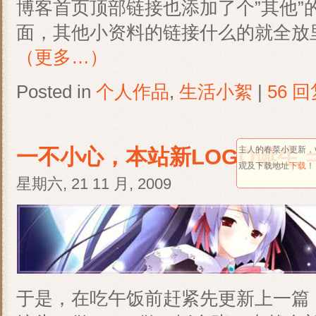
博客首页顶部链接也添加了个”其他”
面，其他小资料的链接什么的就全放
（更多…）
Posted in
个人作品
,
生活小絮
|
56 回
一不小心，本站新LOGO诞生 =
主人的春菜小更新，v
观及下载地址
下载
！
星期六, 21 11 月, 2009
于是，在吃午饭前赶紧先更新上一篇