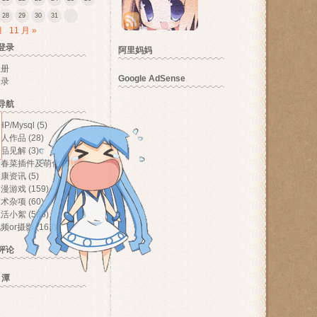
28
29
30
31
月
11 月 »
登录
阿里妈妈
注册
Google AdSense
登录
导航
HP/Mysql
(5)
个人作品
(28)
产品见解
(3)
伪春菜插件及萌化
(9)
健康资讯
(5)
动漫游戏
(159)
技术杂项
(60)
生活小絮
(586)
频or摄影
(163)
评论
 潭