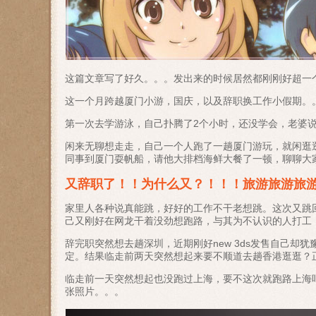
这篇文章写了好久。。。发出来的时候居然都刚刚好超一个
这一个月跨越厦门小游，国庆，以及辞职换工作小假期。
第一次去学游泳，自己扑腾了2个小时，还没学会，老婆
闲来无聊想走走，自己一个人跑了一趟厦门游玩，就闲逛
同事到厦门耍帆船，请他大排档海鲜大餐了一顿，聊聊大
又辞职了！！为什么又？！！！旅游旅游旅
家里人各种说真能跳，好好的工作不干老想跳。这次又跳
己又刚好在网龙干着没劲想跑路，与其为不认识的人打工
辞完职突然想去趟深圳，近期刚好new 3ds发售自己却
定。结果临走前两天突然想起来要不顺道去趟香港逛逛？
临走前一天突然想起也没跑过上海，要不这次就跑路上海
张照片。。。