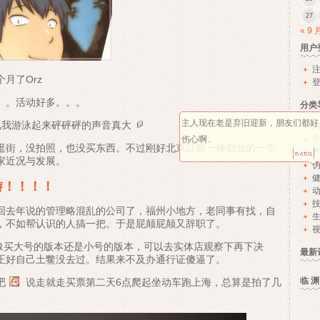
27
« 9 
用户
月了Orz
。。活动好多。。。
分类
主人现在老是弃旧迎新，朋友们都好
说我游泳起来砰砰砰的声音真大
P
伤心啊..
逛街，没拍照，也没买东西。不过刚好北京以前一块创业的一个
家近况与发展。
游！！！！
回去年说的管理略混乱的公司了，福州小地方，老同事有找，自
，不如帮认识的人搞一把。于是屁颠屁颠又辞职了。
视
犹豫买大号的版本还是小号的版本，可以去实体店观察下再下决
最新
正好自己土鳖没去过。结果来不及办通行证傻逼了。
临 渊
吧
说走就走买票第二天6点爬起坐动车跑上海，总算是拍了几