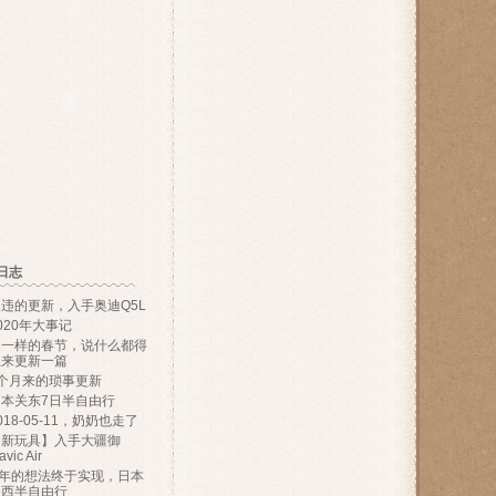
日志
违的更新，入手奥迪Q5L
020年大事记
不一样的春节，说什么都得
上来更新一篇
9个月来的琐事更新
日本关东7日半自由行
018-05-11，奶奶也走了
【新玩具】入手大疆御
vic Air
N年的想法终于实现，日本
关西半自由行