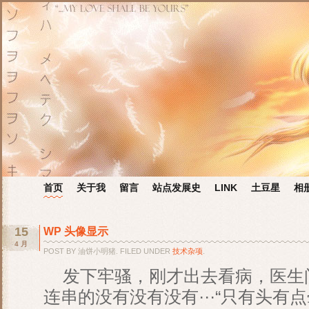
首页
关于我
留言
站点发展史
LINK
土豆星
相
15
WP 头像显示
4 月
POST BY 油饼小明猪. FILED UNDER
技术杂项
.
发下牢骚，刚才出去看病，医生
连串的没有没有没有···“只有头有