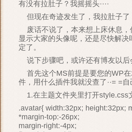
有没有拉肚子？我摇摇头····
但现在奇迹发生了，我拉肚子了
废话不说了，本来想上床休息，
显示大家的头像呢，还是尽快解决吧
定了。
说下步骤吧，或许还有博友以后会用
首先这个MS前提是要您的WP在2
件，用什么插件我就没查了··= =
1.在主题文件夹里打开style.c
.avatar{ width:32px; height:32px; 
*margin-top:-26px;
margin-right:-4px;