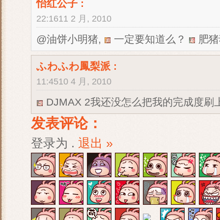
怡红公子
:
22:1611 2 月, 2010
@油饼小明猪,
一定要知道么？
肥猪猪
ふわふわ鳳梨派
:
11:4510 4 月, 2010
DJMAX 2我还没怎么把我的完成度刷
发表评论：
登录为
.
退出 »