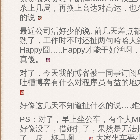
杀上几局，再换上高达对高达，也
的说
最近公司活好少的说, 前几天差点
熟了，工作时不时还扯两句哈哈大
Happy囧…..Happy才能干好
真傻。
对了，今天我的博客被一同事订阅
吐槽博客有什么对程序员有益的地
好像这几天不知道扯什么的说….
PS：对了，早上坐公车，有个大
好像没了，借她打了，果然是无法
了，哎，杯具啊…..
大家坐车要小