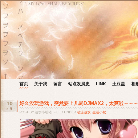
首页
关于我
留言
站点发展史
LINK
土豆星
相
10
好久没玩游戏，突然耍上几局DJMAX2，太爽啦～～
2 月
POST BY 油饼小明猪. FILED UNDER
动漫游戏
,
生活小絮
.