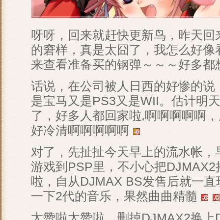
呀呀，回来就赶快更新鸟，昨天回
的窘样，真是太囧了，我怎么好像
来查看准备买的钢弹～～～好多都想
话说，在公司被人日西的好惨的说
是宝马又是PS3又是WII。估计明
了，好多人都回家啦,啊啊啊啊啊
好冷清啊啊啊啊啊
对了，先扯扯今天早上的流水帐，
游戏到PSP里，不小心把DJMAX
啦，自从DJMAX BS发售后就一直
一下2代的音乐，果然曲曲精髓
太赞啦太赞啦，删掉DJMAX2换上DJ