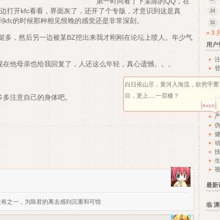
第一时间看了下某陈的QQ，在
边打开kfc看看，界面灰了，还开了个专版，才意识到这是真
24
到kfc的时候那种相见恨晚的感觉还是非常深刻。
31
« 3 
了挺多，然后另一边被某BZ挖出来我才刚刚在论坛上喷人。年少气
用户
现在他母亲也给我回复了，人还这么年轻，真心遗憾。。。
分类
白日依山尽，黄河入海流，欲穷千里
目，更上.....一层楼？
多多注意自己的身体吧。
P
视
最新
没有之一，为陈君的离去感到沉重和可惜
临 渊