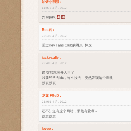
油饼小明猪
:
11:073 4 月, 2012
@Tojary,
Bee君
:
22:193 4 月, 2012
受过Key Fans Club的恩惠~悼念
jackycally
:
22:403 4 月, 2012
诶 突然就离开人世了
以前经常去kfc，许久没去，突然发现这个噩耗
默哀默哀
龙龙 FReD
:
23:063 4 月, 2012
还不知道有这个网站，果然有爱啊～
默哀默哀
lovee
: