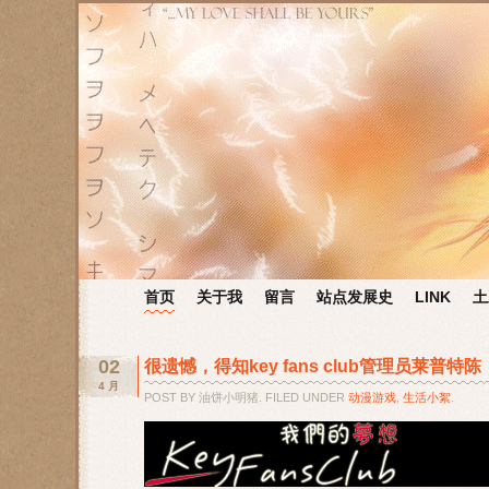
首页
关于我
留言
站点发展史
LINK
土
02
很遗憾，得知key fans club管理员莱普特
4 月
POST BY 油饼小明猪. FILED UNDER
动漫游戏
,
生活小絮
.