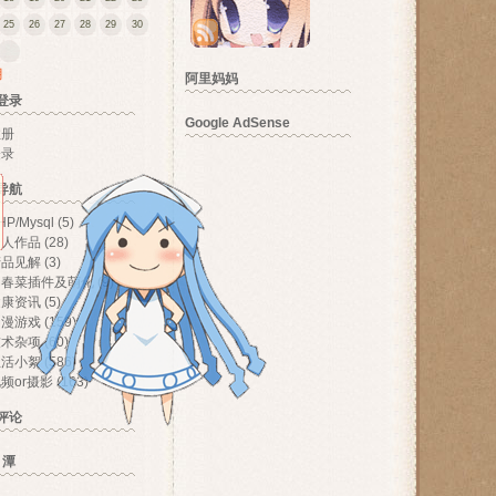
25
26
27
28
29
30
月
阿里妈妈
登录
Google AdSense
注册
登录
导航
HP/Mysql
(5)
个人作品
(28)
产品见解
(3)
伪春菜插件及萌化
(9)
健康资讯
(5)
动漫游戏
(159)
技术杂项
(60)
生活小絮
(586)
频or摄影
(163)
评论
 潭