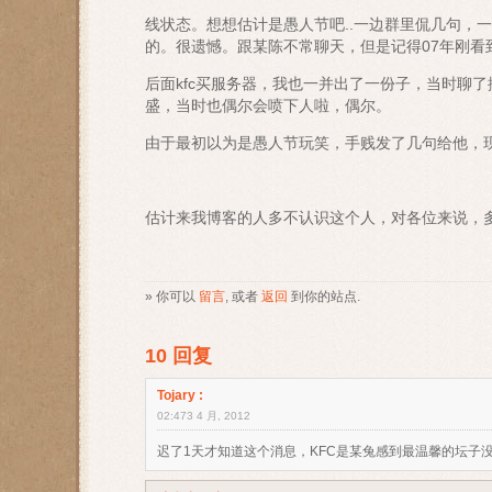
线状态。想想估计是愚人节吧..一边群里侃几句，一
的。很遗憾。跟某陈不常聊天，但是记得07年刚看
后面kfc买服务器，我也一并出了一份子，当时聊
盛，当时也偶尔会喷下人啦，偶尔。
由于最初以为是愚人节玩笑，手贱发了几句给他，
估计来我博客的人多不认识这个人，对各位来说，
» 你可以
留言
, 或者
返回
到你的站点.
10 回复
Tojary
:
02:473 4 月, 2012
迟了1天才知道这个消息，KFC是某兔感到最温馨的坛子