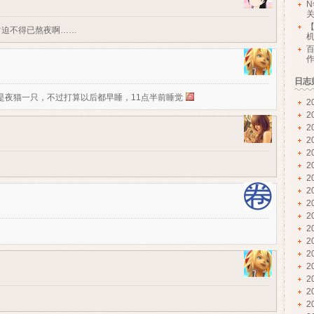
【
常迫不得已熬夜啊……
日志
我也是夜猫一只，不过打算以后都早睡，11点半前睡觉
2
2
2
2
2
2
2
2
2
2
2
2
2
2
2
2
2