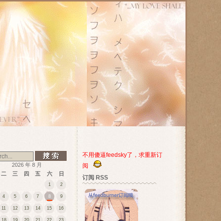
不用傻逼feedsky了，求重新订
2026 年 8 月
阅
二
三
四
五
六
日
订阅 RSS
1
2
4
5
6
7
8
9
11
12
13
14
15
16
18
19
20
21
22
23