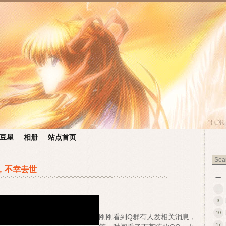
豆星
相册
站点首页
陈，不幸去世
一
3
10
刚刚看到Q群有人发相关消息，
17