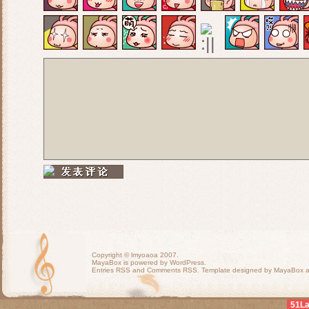
Copyright ©
lmyoaoa
2007.
MayaBox is powered by WordPress.
Entries RSS
and
Comments RSS
. Template designed by MayaBox
51L