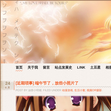
首页
关于我
留言
站点发展史
LINK
土豆星
相
24
[近期琐事] 端午节了，放些小照片了
6 月
POST BY 油饼小明猪. FILED UNDER
动漫游戏
,
生活小絮
,
视频OR摄影
.