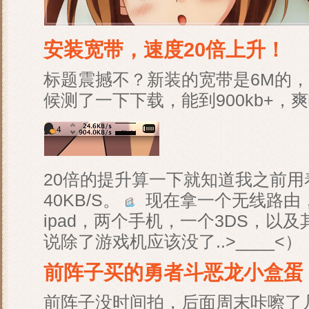
安装宽带，速度20倍上升！
标题震撼不？新装的宽带是6M的，
候测了一下下载，能到900kb+，
20倍的提升算一下就知道我之前
40KB/S。
现在拿一个无线路由
ipad，两个手机，一个3DS，以
说除了游戏机应该没了..>____<）
前阵子买的勇者斗恶龙小盒蛋
前阵子没时间拍，后面周末咔嚓了