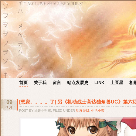
首页
关于我
留言
站点发展史
LINK
土豆星
相
09
[想家。。。。了] 另《机动战士高达独角兽UC》第六
3 月
POST BY 油饼小明猪. FILED UNDER
动漫游戏
,
生活小絮
.