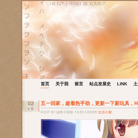
首页
关于我
留言
站点发展史
LINK
土
02
五一回家，趁着热乎劲，更新一下新玩具，HSP
5 月
POST BY 油饼小明猪. FILED UNDER
生活小絮
.