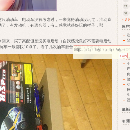
24
31
这只油动车，电动车没有考虑过，一来觉得油动没玩过，油动直
« 3 
动了，有发动机，有离合器，有…感觉就很好玩的样子，那
用户
拿回来，买了高配但是没买电启动（自我感觉良好不需要电启动
玩车一般都快10点了。看了几次油车磨合视频后上场发动。
分类
喔耶～加油！加油！加油！加油！
P
视
最新
临 渊