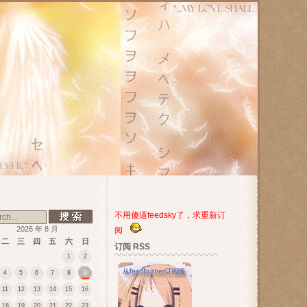
不用傻逼feedsky了，求重新订
2026 年 8 月
阅
二
三
四
五
六
日
订阅 RSS
1
2
4
5
6
7
8
9
11
12
13
14
15
16
18
19
20
21
22
23