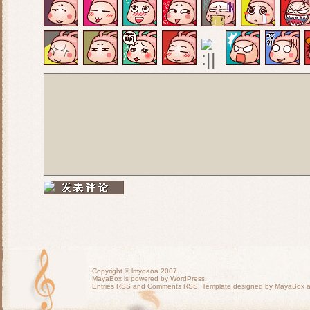
Copyright ©
lmyoaoa
2007.
MayaBox is powered by WordPress.
Entries RSS
and
Comments RSS
. Template designed by MayaBox