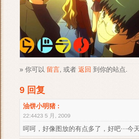
» 你可以
留言
, 或者
返回
到你的站点.
9 回复
油饼小明猪
:
22:4423 5 月, 2009
呵呵，好像图放的有点多了，好吧···今天沙发自己做