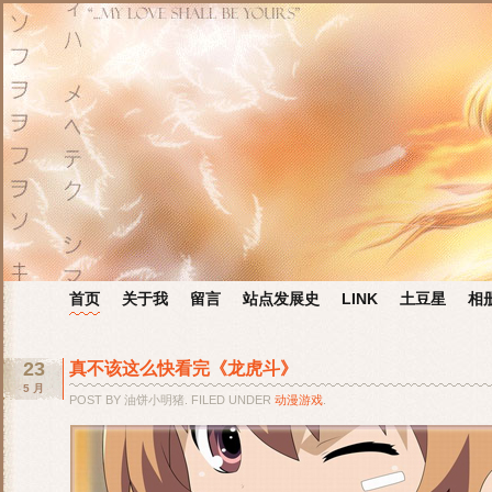
首页
关于我
留言
站点发展史
LINK
土豆星
相
23
真不该这么快看完《龙虎斗》
5 月
POST BY 油饼小明猪. FILED UNDER
动漫游戏
.