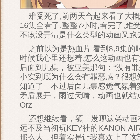
难受死了,前两天合起来看了大概
16集全看了,整整7小时,看完了,难
不该没弄清是什么类型的动画又跑
之前以为是热血片,看到8,9集的时
时候我心里还想着,怎么这动画也有2
后面到几集，被亚美那句：“没有罪
小实到底为什么会有罪恶感？很想
知道了，不过后面几集感觉气氛着
矛盾展开，雨过天晴，动画也就结
Orz
还想继续看，额，发现这类动画有
远不及当初玩KEY社的KANON,
那么大，但着实是让我喜欢上了这