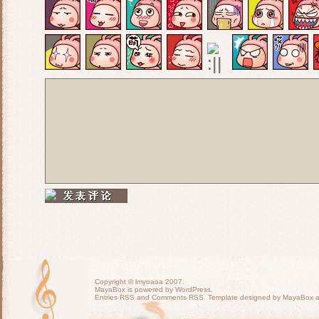
Copyright ©
lmyoaoa
2007.
MayaBox is powered by WordPress.
Entries RSS
and
Comments RSS
. Template designed by MayaBox