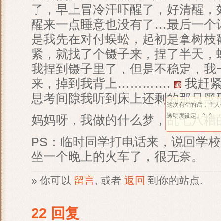
了，早上冒冷汗吓醒了，好清醒，
醒来一点睡意也没有了…最后一个
是我先在对付蜈蚣，起初是拿树枝
紧，就找了个镊子来，捏了半天，
我捏到镊子里了，但是不稳定，我
来，掉到我背上………….
我赶紧
思考间隙我听到床上还剩的那只黑
这次有空的话，主人
透明度设定。^_^
妈妈呀，我做的什么梦，乱七八糟
PS：临时同学打电话来，说回学校
坐一个晚上的火车了，很无奈。
» 你可以
留言
, 或者
返回
到你的站点.
22 回复