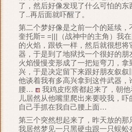
了，然后好像发现了什么可怕的东
了..再后面就吓醒了。
第二个梦好像是之前一个的延续，
奎托斯= =|||（战神中的主角）
的火焰，跟铁一样，然后就很想将
器，于是到了地狱找一个很好的朋
火焰慢慢变形成了一把短弯刀，拿
兴，于是决定留下来跟好朋友叙叙
他谈着我有多高兴拿到这件武器，
腰…
我鸡皮疙瘩都起来了，朝他
儿居然从他嘴里爬出来要咬我，吓的
自己手抓在我自己腰上面…
第三个突然想起来了，昨天放的那
我居然梦见一只黑硬虫跟一只蜈蚣在