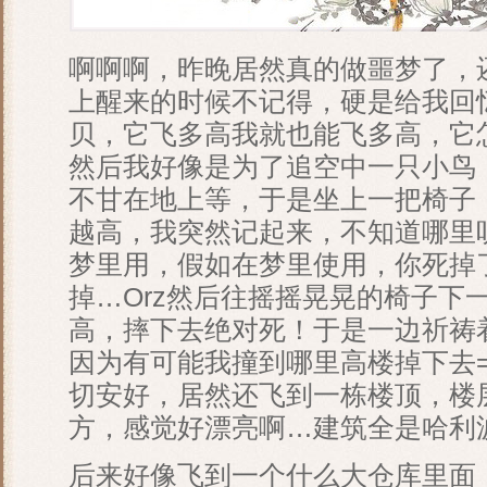
啊啊啊，昨晚居然真的做噩梦了，
上醒来的时候不记得，硬是给我回
贝，它飞多高我就也能飞多高，它
然后我好像是为了追空中一只小鸟
不甘在地上等，于是坐上一把椅子
越高，我突然记起来，不知道哪里
梦里用，假如在梦里使用，你死掉
掉…Orz然后往摇摇晃晃的椅子下
高，摔下去绝对死！于是一边祈祷
因为有可能我撞到哪里高楼掉下去=
切安好，居然还飞到一栋楼顶，楼
方，感觉好漂亮啊…建筑全是哈利
后来好像飞到一个什么大仓库里面