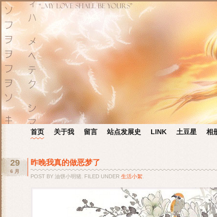
首页
关于我
留言
站点发展史
LINK
土豆星
相
29
昨晚我真的做恶梦了
6 月
POST BY 油饼小明猪. FILED UNDER
生活小絮
.