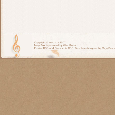
Copyright ©
lmyoaoa
2007.
MayaBox is powered by WordPress.
Entries RSS
and
Comments RSS
. Template designed by MayaBox