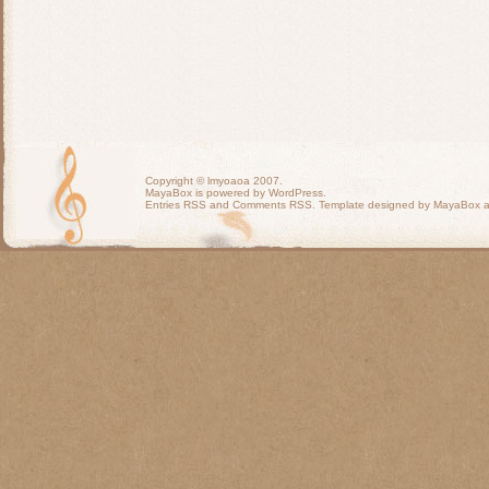
Copyright ©
lmyoaoa
2007.
MayaBox is powered by WordPress.
Entries RSS
and
Comments RSS
. Template designed by MayaBox