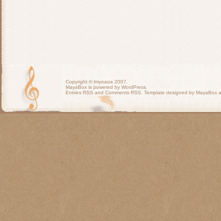
Copyright ©
lmyoaoa
2007.
MayaBox is powered by WordPress.
Entries RSS
and
Comments RSS
. Template designed by MayaBox