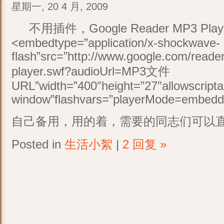
星期一, 20 4 月, 2009
不用插件，Google Reader MP3 Pla
<embedtype=”application/x-shockwave-
flash”src=”http://www.google.com/reade
player.swf?audioUrl=MP3文件
URL”width=”400″height=”27″allowscripta
window”flashvars=”playerMode=embedd
自己备用，用的着，需要的同志们可以直
Posted in
生活小絮
|
2 回复 »