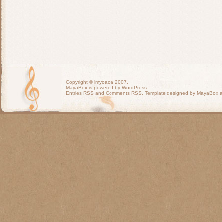
Copyright ©
lmyoaoa
2007.
MayaBox is powered by WordPress.
Entries RSS
and
Comments RSS
. Template designed by MayaBox