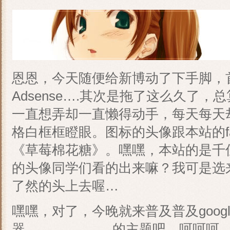
恩恩，今天随便给新博动了下手脚，首
Adsense….其次是拖了这么久了，总
一直想弄却一直懒得动手，每天每天
格白框框瞪眼。图标的头像跟本站的fa
《草莓棉花糖》。嘿嘿，本站的是千
的头像同学们看的出来嘛？我可是选
了然的头上去喔…
嘿嘿，对了，今晚就来普及普及google 
器………………..的主题吧，呵呵呵，