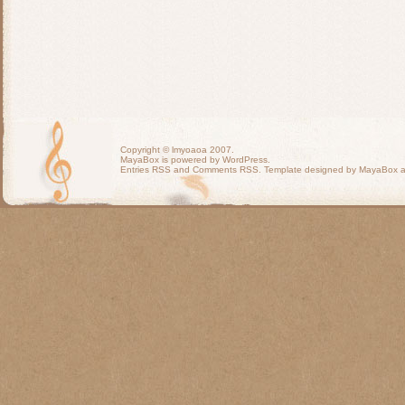
Copyright ©
lmyoaoa
2007.
MayaBox is powered by WordPress.
Entries RSS
and
Comments RSS
. Template designed by MayaBox