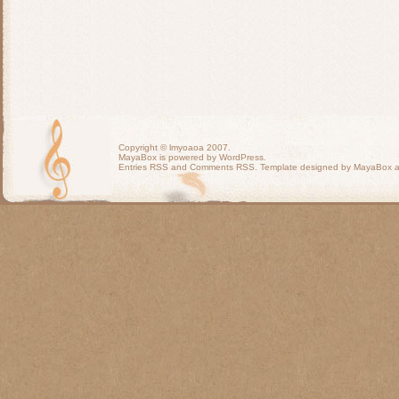
Copyright ©
lmyoaoa
2007.
MayaBox is powered by WordPress.
Entries RSS
and
Comments RSS
. Template designed by MayaBox