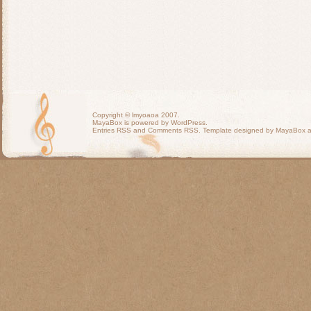
Copyright ©
lmyoaoa
2007.
MayaBox is powered by WordPress.
Entries RSS
and
Comments RSS
. Template designed by MayaBox