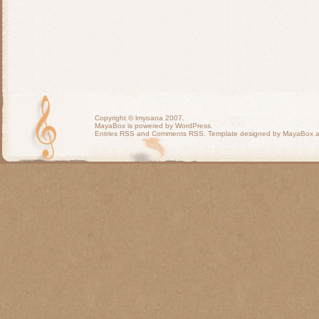
Copyright ©
lmyoaoa
2007.
MayaBox is powered by WordPress.
Entries RSS
and
Comments RSS
. Template designed by MayaBox