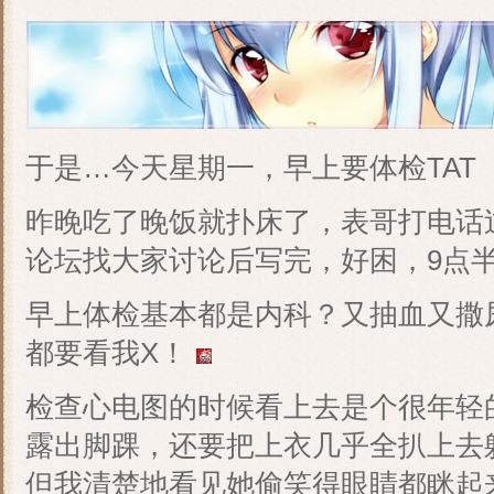
于是…今天星期一，早上要体检TAT
昨晚吃了晚饭就扑床了，表哥打电话
论坛找大家讨论后写完，好困，9点
早上体检基本都是内科？又抽血又撒
都要看我X！
检查心电图的时候看上去是个很年轻
露出脚踝，还要把上衣几乎全扒上去
但我清楚地看见她偷笑得眼睛都眯起