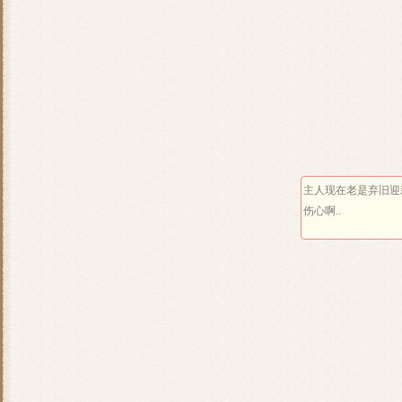
主人现在老是弃旧迎
伤心啊..