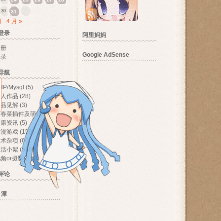
30
31
月
4 月 »
登录
阿里妈妈
注册
Google AdSense
登录
导航
HP/Mysql
(5)
个人作品
(28)
产品见解
(3)
伪春菜插件及萌化
(9)
健康资讯
(5)
动漫游戏
(159)
技术杂项
(60)
生活小絮
(586)
频or摄影
(163)
评论
 潭