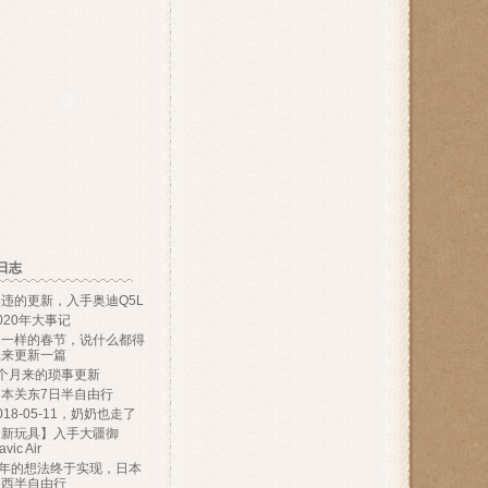
日志
违的更新，入手奥迪Q5L
020年大事记
不一样的春节，说什么都得
上来更新一篇
9个月来的琐事更新
日本关东7日半自由行
018-05-11，奶奶也走了
【新玩具】入手大疆御
vic Air
N年的想法终于实现，日本
关西半自由行