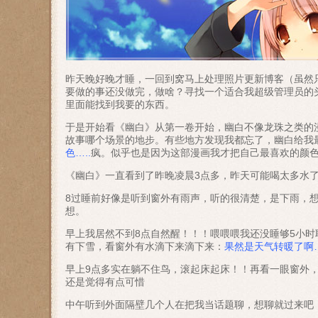
昨天晚好晚才睡，一回到窝马上处理照片更新博客（虽然只
要做的事还没做完，做啥？寻找一个适合我超级管理员的
里面能找到我要的东西。
于是开始看《幽白》从第一卷开始，幽白不像龙珠之类的
故事哪个场景的地步。有些地方发现我都忘了，幽白给我
色…..
疯。似乎也是因为这部漫画我才把自己最喜欢的颜色
《幽白》一直看到了昨晚凌晨3点多，昨天可能喝太多水了
8过睡前好像是听到窗外有雨声，听的很清楚，是下雨，想
想。
早上我居然不到8点自然醒！！！喂喂喂我还没睡够5小
有下雪，看窗外有水滴下来滴下来：
果然是天气转暖了啊…
早上9点多实在躺不住鸟，滚起床起床！！再看一眼窗外
还是觉得有点可惜
中午听到外面隔壁几个人在把我当话题聊，想聊就过来吧