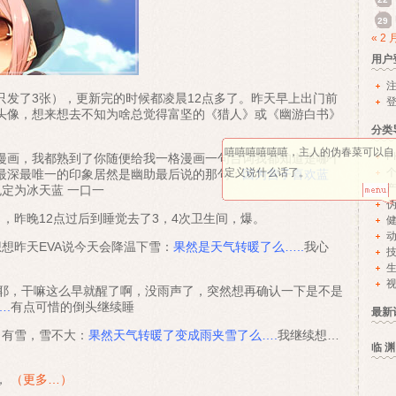
29
« 2 
用户
发了3张），更新完的时候都凌晨12点多了。昨天早上出门前
头像，想来想去不知为啥总觉得富坚的《猎人》或《幽游白书》
分类
嘻嘻嘻嘻嘻嘻，主人的伪春菜可以自
P
漫画，我都熟到了你随便给我一格漫画一句台词我都知道是哪个
定义说什么话了。
最深最唯一的印象居然是幽助最后说的那句：
因为营子喜欢蓝
定为冰天蓝 一口一
，昨晚12点过后到睡觉去了3，4次卫生间，爆。
想昨天EVA说今天会降温下雪：
果然是天气转暖了么…..
我心
视
时耶，干嘛这么早就醒了啊，没雨声了，突然想再确认一下是不是
.
有点可惜的倒头继续睡
最新
，有雪，雪不大：
果然天气转暖了变成雨夹雪了么….
我继续想…
临 渊
，
（更多…）