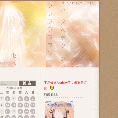
不用傻逼feedsky了，求重新订
2010 年 3 月
阅
二
三
四
五
六
日
订阅 RSS
2
4
3
5
6
7
9
10
11
12
13
14
16
18
17
19
20
21
23
24
25
26
27
28