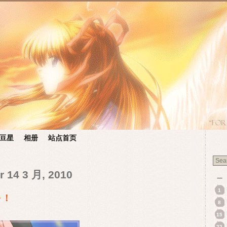
豆星
相册
站点首页
r 14 3 月, 2010
一
1
～！
8
15
22