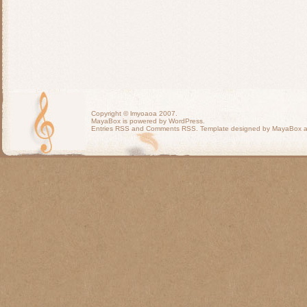
Copyright ©
lmyoaoa
2007.
MayaBox is powered by WordPress.
Entries RSS
and
Comments RSS
. Template designed by MayaBox