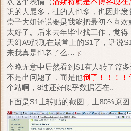
欢这个表情（
潘斯特就是本博客现在
识的人最多，扯的人也多，也因此发
崇子大姐还说要是我能把最初不喜欢
太好了。后来去年毕业找工作，觉得
天幻A9跟现在最常上的S1了，话说
来我真是也老了么…
今晚无意中居然看到S1有人转了篇多
不是出问题了，而是他
倒了！！！！
个站啊，8过还好似乎数据还在..
下面是S1上转贴的截图，上80%原图