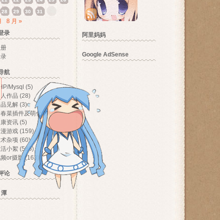
28
29
30
31
月
8 月 »
登录
阿里妈妈
注册
Google AdSense
登录
导航
HP/Mysql
(5)
个人作品
(28)
产品见解
(3)
伪春菜插件及萌化
(9)
健康资讯
(5)
动漫游戏
(159)
技术杂项
(60)
生活小絮
(586)
频or摄影
(163)
评论
 潭