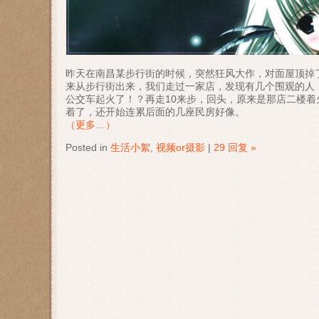
昨天在南昌某步行街的时候，突然狂风大作，对面屋顶掉
来从步行街出来，我们走过一家店，发现有几个围观的人
公交车起火了！？再走10来步，回头，原来是那店二楼着
着了，还开始连累后面的几座民房好像。
（更多…）
Posted in
生活小絮
,
视频or摄影
|
29 回复 »