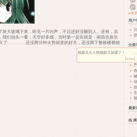
27
« 6 
用户
了块大玻璃下来…听见一片叫声，不过还好没砸到人。还有，后
，我们抬头一看，天空好多烟，当时第一反应就是：南昌也发生
火了………….还没两分钟火势就变的好大，还没两下整栋楼都烧
分类
我看见主人熊猫眼又加重了！
P
视
最新
临 渊