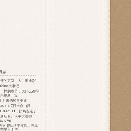
日志
违的更新，入手奥迪Q5L
020年大事记
不一样的春节，说什么都得
上来更新一篇
9个月来的琐事更新
日本关东7日半自由行
018-05-11，奶奶也走了
【新玩具】入手大疆御
vic Air
N年的想法终于实现，日本
关西半自由行