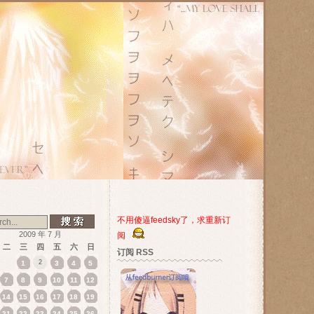
不用傻逼feedsky了，求重新订
2009 年 7 月
阅
二
三
四
五
六
日
订阅 RSS
2
1
3
4
5
7
8
9
10
11
12
14
15
16
17
18
19
21
22
23
24
25
26