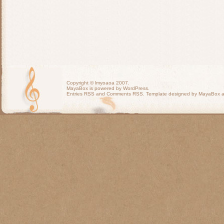
Copyright ©
lmyoaoa
2007.
MayaBox is powered by WordPress.
Entries RSS
and
Comments RSS
. Template designed by MayaBox