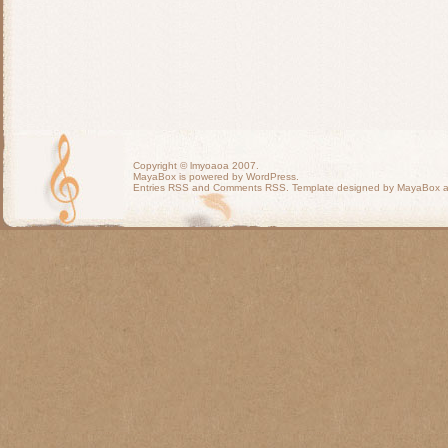
Copyright ©
lmyoaoa
2007.
MayaBox is powered by WordPress.
Entries RSS
and
Comments RSS
. Template designed by MayaBox