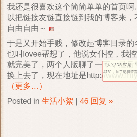
我还是很喜欢这个简简单单的首页啊
以把链接友链直接链到我的博客来，
自由自由～
于是又开始手贱，修改起博客目录的
也叫lovee帮想了，他说女仆控，我控l
就完美了，两个人版聊了一下，最后
主人的3DS FC是：16
4781，加了记得留
换上去了，现在地址是http://www.lmyoa
（更多…）
Posted in
生活小絮
|
46 回复 »