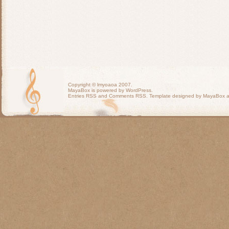
Copyright ©
lmyoaoa
2007.
MayaBox is powered by WordPress.
Entries RSS
and
Comments RSS
. Template designed by MayaBox